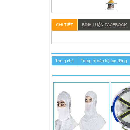
CHI TIẾT
BÌNH LUẬN FACEBOOK
VUI LÒNG LIÊN HỆ ĐỂ ĐƯỢC
VUI LÒN
GIÁ TỐT NHẤT
G
Trang chủ
Trang bị bảo hộ lao động
Liên hệ