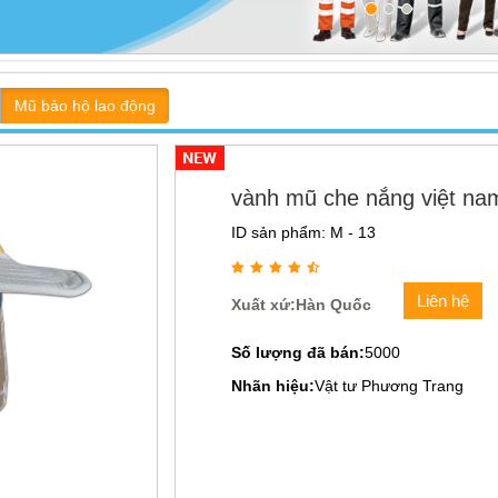
Mũ bảo hộ lao động
vành mũ che nắng việt na
ID sản phẩm: M - 13
Liên hệ
Xuất xứ:Hàn Quốc
Số lượng đã bán:
5000
Nhãn hiệu:
Vật tư Phương Trang