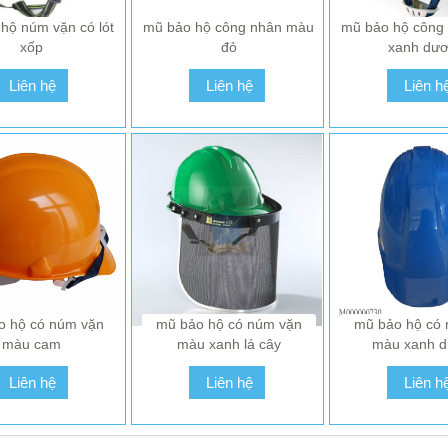
hộ núm vặn có lót
mũ bảo hộ công nhân màu
mũ bảo hộ công
G LIÊN HỆ ĐỂ ĐƯỢC
VUI LÒNG LIÊN HỆ ĐỂ ĐƯỢC
VUI LÒNG LIÊN H
xốp
đỏ
xanh dư
IÁ TỐT NHẤT
GIÁ TỐT NHẤT
GIÁ TỐT N
Liên hệ
Liên hệ
Liên h
Liên hệ
Liên hệ
Liên h
o hộ có núm vặn
mũ bảo hộ có núm vặn
mũ bảo hộ có
màu cam
màu xanh lá cây
màu xanh 
Liên hệ
Liên hệ
Liên h