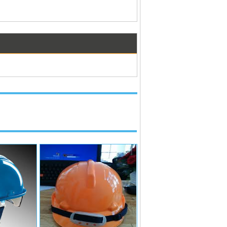
Ệ ĐỂ ĐƯỢC
VUI LÒNG LIÊN HỆ ĐỂ ĐƯỢC
HẤT
GIÁ TỐT NHẤT
ệ
Liên hệ