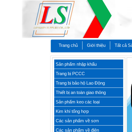
Trang chủ
Giới thiệu
Tất cả 
Sản phẩm nhập khẩu
Trang bị PCCC
Trang bị bảo hộ Lao Động
Thiết bị an toàn giao thông
Sản phẩm keo các loại
Kim khí tổng hợp
Các sản phẩm về sơn
Các sản phẩm về điện