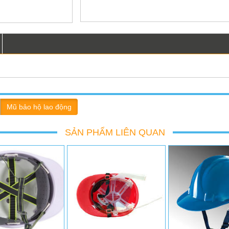
G LIÊN HỆ ĐỂ ĐƯỢC
VUI LÒNG LIÊN HỆ ĐỂ ĐƯỢC
VUI LÒNG LIÊN H
IÁ TỐT NHẤT
GIÁ TỐT NHẤT
GIÁ TỐT N
Mũ bảo hộ lao động
Liên hệ
Liên hệ
Liên h
SẢN PHẨM LIÊN QUAN