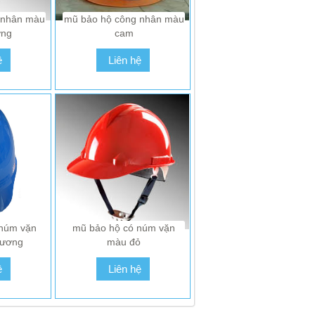
 nhân màu
mũ bảo hộ công nhân màu
Ệ ĐỂ ĐƯỢC
VUI LÒNG LIÊN HỆ ĐỂ ĐƯỢC
ơng
cam
HẤT
GIÁ TỐT NHẤT
ệ
Liên hệ
ệ
Liên hệ
 núm vặn
mũ bảo hộ có núm vặn
dương
màu đỏ
ệ
Liên hệ