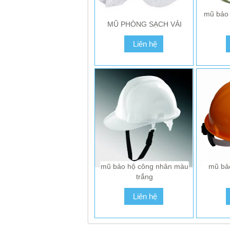
mũ bảo 
VUI LÒNG LIÊN HỆ ĐỂ ĐƯỢC
VUI LÒN
MŨ PHÒNG SẠCH VẢI
GIÁ TỐT NHẤT
G
Liên hệ
Liên hệ
mũ bảo hộ công nhân màu
mũ bả
trắng
Liên hệ