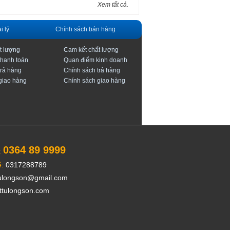
Xem tất cả.
i lý
Chính sách bán hàng
t lượng
Cam kết chất lượng
thanh toán
Quan điểm kinh doanh
trả hàng
Chính sách trả hàng
giao hàng
Chính sách giao hàng
0364 89 9999
:
:
0317288789
ulongson@gmail.com
ttulongson.com