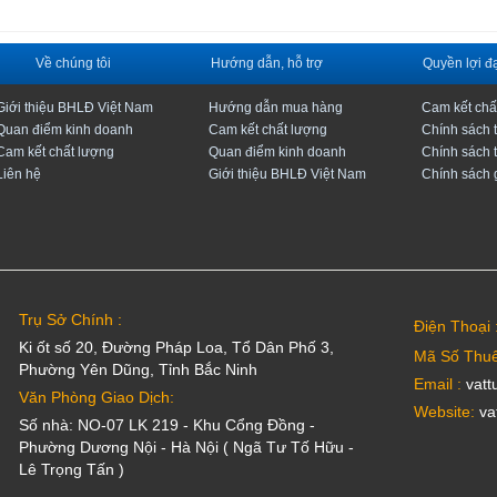
Về chúng tôi
Hướng dẫn, hỗ trợ
Quyền lợi đạ
Giới thiệu BHLĐ Việt Nam
Hướng dẫn mua hàng
Cam kết chấ
Quan điểm kinh doanh
Cam kết chất lượng
Chính sách 
Cam kết chất lượng
Quan điểm kinh doanh
Chính sách 
Liên hệ
Giới thiệu BHLĐ Việt Nam
Chính sách 
Trụ Sở Chính :
Điện Thoại 
Ki ốt số 20, Đường Pháp Loa, Tổ Dân Phố 3,
Mã Số Thuế
Phường Yên Dũng, Tỉnh Bắc Ninh
Email :
vatt
Văn Phòng Giao Dịch:
Website:
va
Số nhà: NO-07 LK 219 - Khu Cổng Đồng -
Phường Dương Nội - Hà Nội ( Ngã Tư Tố Hữu -
Lê Trọng Tấn )