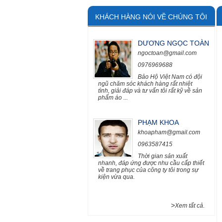
KHÁCH HÀNG NÓI VỀ CHÚNG TÔI
DƯƠNG NGỌC TOÀN
ngoctoan@gmail.com
0976969688
Bảo Hộ Việt Nam có đội
ngũ chăm sóc khách hàng rất nhiệt
tình, giải đáp và tư vấn tôi rất kỹ về sản
phẩm áo ...
PHẠM KHOA
khoapham@gmail.com
0963587415
Thời gian sản xuất
nhanh, đáp ứng được nhu cầu cấp thiết
về trang phục của công ty tôi trong sự
kiện vừa qua.
>
Xem tất cả.