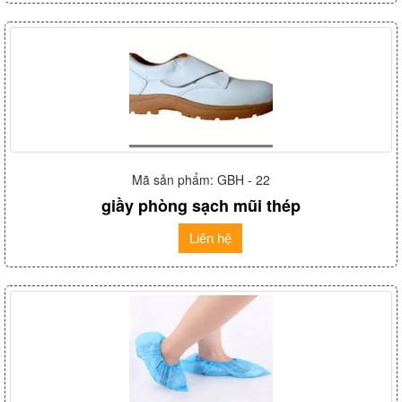
Mã sản phẩm: GBH - 22
giầy phòng sạch mũi thép
Liên hệ