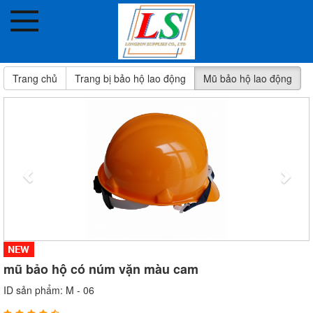
VẬT TƯ PHƯƠNG TRANG
AN TOÀN LÀ BẠN,TAI NẠN LÀ THÙ
Sản phẩm nhập khẩu
Trang chủ
Trang bị bảo hộ lao động
Mũ bảo hộ lao động
Trang bị PCCC
Trang bị bảo hộ Lao Động
Thiết bị an toàn giao thông
Sản phẩm keo các loại
Kim khí tổng hợp
Các sản phẩm về sơn
Các sản phẩm về điện
mũ bảo hộ có núm vặn màu cam
Dụng cụ cầm tay
ID sản phẩm: M - 06