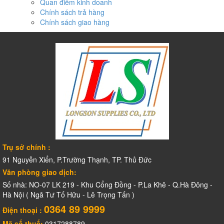
Quan điểm kinh doanh
Chính sách trả hàng
Chính sách giao hàng
Trụ sở chính :
91 Nguyễn Xiển, P.Trường Thạnh, TP. Thủ Đức
Văn phòng giao dịch:
Số nhà: NO-07 LK 219 - Khu Cổng Đồng - P.La Khê - Q.Hà Đông -
Hà Nội ( Ngã Tư Tố Hữu - Lê Trọng Tấn )
0364 89 9999
Điện thoại :
Mã số thuế:
0317288789