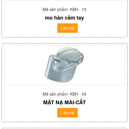
Mã sản phẩm: KBH - 10
mo hàn cầm tay
Liên hệ
Mã sản phẩm: KBH - 09
MẶT NẠ MÀI-CẮT
Liên hệ