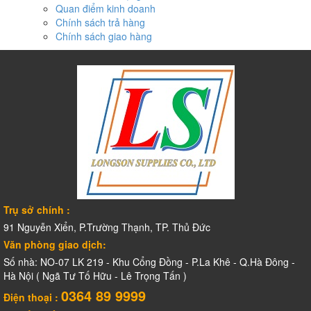
Quan điểm kinh doanh
Chính sách trả hàng
Chính sách giao hàng
Trụ sở chính :
91 Nguyễn Xiển, P.Trường Thạnh, TP. Thủ Đức
Văn phòng giao dịch:
Số nhà: NO-07 LK 219 - Khu Cổng Đồng - P.La Khê - Q.Hà Đông -
Hà Nội ( Ngã Tư Tố Hữu - Lê Trọng Tấn )
0364 89 9999
Điện thoại :