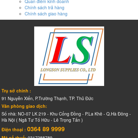
Quan điểm kinh doanh
Chính sách trả hàng
Chính sách giao hàng
Trụ sở chính :
91 Nguyễn Xiển, P.Trường Thạnh, TP. Thủ Đức
Văn phòng giao dịch:
Số nhà: NO-07 LK 219 - Khu Cổng Đồng - P.La Khê - Q.Hà Đông -
Hà Nội ( Ngã Tư Tố Hữu - Lê Trọng Tấn )
0364 89 9999
Điện thoại :
Mã số thuế:
0317288789