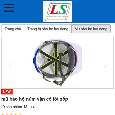
VẬT TƯ PHƯƠNG TRANG
AN TOÀN LÀ BẠN,TAI NẠN LÀ THÙ
Sản phẩm nhập khẩu
Trang chủ
Trang bị bảo hộ lao động
Mũ bảo hộ lao động
Trang bị PCCC
Trang bị bảo hộ Lao Động
Thiết bị an toàn giao thông
Sản phẩm keo các loại
Kim khí tổng hợp
Các sản phẩm về sơn
Các sản phẩm về điện
mũ bảo hộ núm vặn có lót xốp
Dụng cụ cầm tay
ID sản phẩm: M - 14