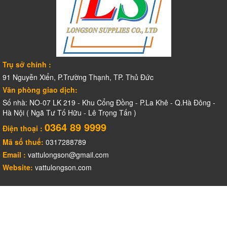
Trụ sở chính :
91 Nguyễn Xiển, P.Trường Thạnh, TP. Thủ Đức
Văn phòng giao dịch:
Số nhà: NO-07 LK 219 - Khu Cổng Đồng - P.La Khê - Q.Hà Đông -
Hà Nội ( Ngã Tư Tố Hữu - Lê Trọng Tấn )
0364 89 9999
Điện thoại :
Mã số thuế:
0317288789
Email :
vattulongson@gmail.com
Website:
vattulongson.com