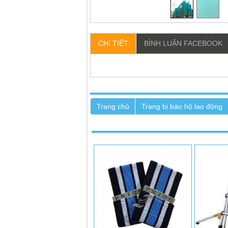
CHI TIẾT
BÌNH LUẬN FACEBOOK
VUI LÒNG LIÊN HỆ ĐỂ ĐƯỢC
VUI LÒN
GIÁ TỐT NHẤT
G
Trang chủ
Trang bị bảo hộ lao động
Liên hệ