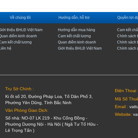
Về chúng tôi
Hướng dẫn, hỗ trợ
Quyền lợi đạ
Giới thiệu BHLĐ Việt Nam
Hướng dẫn mua hàng
Cam kết chấ
Quan điểm kinh doanh
Cam kết chất lượng
Chính sách 
Cam kết chất lượng
Quan điểm kinh doanh
Chính sách 
Liên hệ
Giới thiệu BHLĐ Việt Nam
Chính sách 
Trụ Sở Chính :
Điện Thoại 
Ki ốt số 20, Đường Pháp Loa, Tổ Dân Phố 3,
Mã Số Thuế
Phường Yên Dũng, Tỉnh Bắc Ninh
Email :
vatt
Văn Phòng Giao Dịch:
Website:
va
Số nhà: NO-07 LK 219 - Khu Cổng Đồng -
Phường Dương Nội - Hà Nội ( Ngã Tư Tố Hữu -
Lê Trọng Tấn )