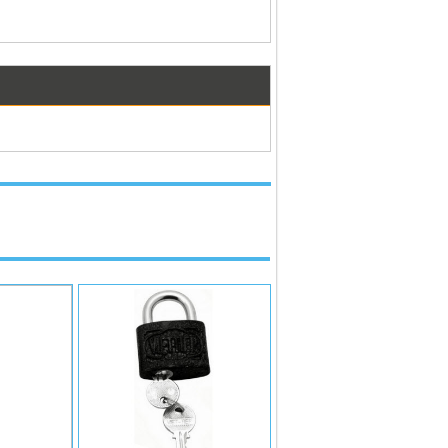
Ệ ĐỂ ĐƯỢC
VUI LÒNG LIÊN HỆ ĐỂ ĐƯỢC
HẤT
GIÁ TỐT NHẤT
ệ
Liên hệ