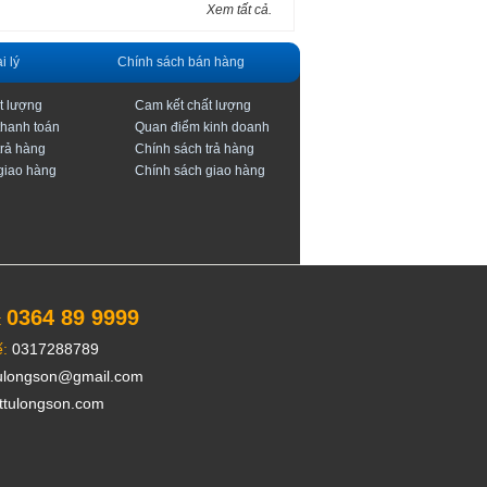
Xem tất cả.
i lý
Chính sách bán hàng
t lượng
Cam kết chất lượng
thanh toán
Quan điểm kinh doanh
trả hàng
Chính sách trả hàng
giao hàng
Chính sách giao hàng
0364 89 9999
:
:
0317288789
ulongson@gmail.com
ttulongson.com