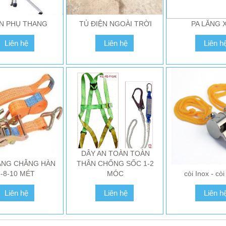
G LIÊN HỆ ĐỂ ĐƯỢC
VUI LÒNG LIÊN HỆ ĐỂ ĐƯỢC
VUI LÒNG LIÊN H
N PHỤ THANG
TỦ ĐIỆN NGOÀI TRỜI
PA LĂNG 
IÁ TỐT NHẤT
GIÁ TỐT NHẤT
GIÁ TỐT N
Liên hệ
Liên hệ
Liên h
Liên hệ
Liên hệ
Liên h
DÂY AN TOÀN TOÀN
ĂNG CHẰNG HÀN
THÂN CHỐNG SỐC 1-2
6-8-10 MÉT
MÓC
còi Inox - còi
Liên hệ
Liên hệ
Liên h