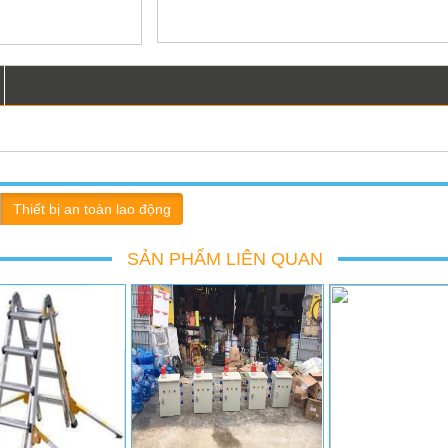
G LIÊN HỆ ĐỂ ĐƯỢC
VUI LÒNG LIÊN HỆ ĐỂ ĐƯỢC
VUI LÒNG LIÊN H
IÁ TỐT NHẤT
GIÁ TỐT NHẤT
GIÁ TỐT N
Thiết bị an toàn lao động
Liên hệ
Liên hệ
Liên h
SẢN PHẨM LIÊN QUAN