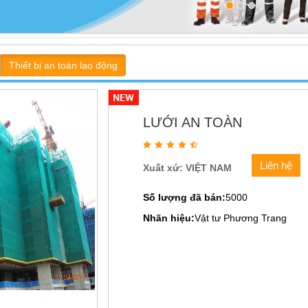
Thiết bị an toàn lao động
LƯỚI AN TOÀN
Liên hệ
Xuất xứ: VIỆT NAM
Số lượng đã bán:
5000
Nhãn hiệu:
Vật tư Phương Trang