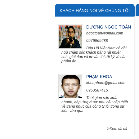
KHÁCH HÀNG NÓI VỀ CHÚNG TÔI
DƯƠNG NGỌC TOÀN
ngoctoan@gmail.com
0976969688
Bảo Hộ Việt Nam có đội
ngũ chăm sóc khách hàng rất nhiệt
tình, giải đáp và tư vấn tôi rất kỹ về sản
phẩm áo ...
PHẠM KHOA
khoapham@gmail.com
0963587415
Thời gian sản xuất
nhanh, đáp ứng được nhu cầu cấp thiết
về trang phục của công ty tôi trong sự
kiện vừa qua.
>
Xem tất cả.