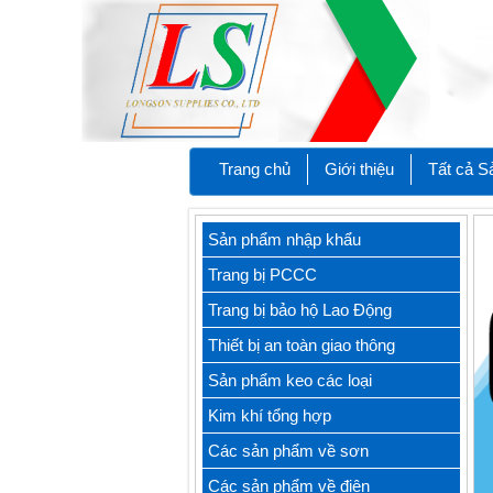
Trang chủ
Giới thiệu
Tất cả 
Sản phẩm nhập khẩu
Trang bị PCCC
Trang bị bảo hộ Lao Động
Thiết bị an toàn giao thông
Sản phẩm keo các loại
Kim khí tổng hợp
Các sản phẩm về sơn
Các sản phẩm về điện