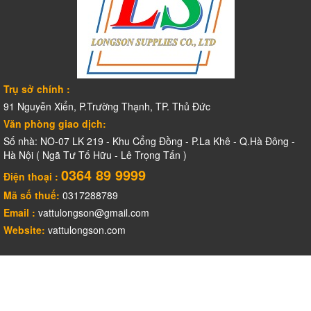
Trụ sở chính :
91 Nguyễn Xiển, P.Trường Thạnh, TP. Thủ Đức
Văn phòng giao dịch:
Số nhà: NO-07 LK 219 - Khu Cổng Đồng - P.La Khê - Q.Hà Đông -
Hà Nội ( Ngã Tư Tố Hữu - Lê Trọng Tấn )
0364 89 9999
Điện thoại :
Mã số thuế:
0317288789
Email :
vattulongson@gmail.com
Website:
vattulongson.com