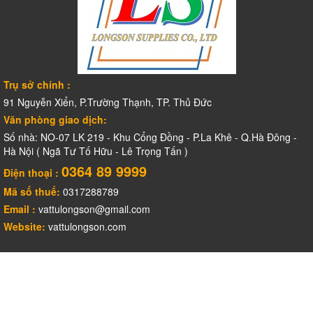
Trụ sở chính :
91 Nguyễn Xiển, P.Trường Thạnh, TP. Thủ Đức
Văn phòng giao dịch:
Số nhà: NO-07 LK 219 - Khu Cổng Đồng - P.La Khê - Q.Hà Đông -
Hà Nội ( Ngã Tư Tố Hữu - Lê Trọng Tấn )
0364 89 9999
Điện thoại :
Mã số thuế:
0317288789
Email :
vattulongson@gmail.com
Website:
vattulongson.com