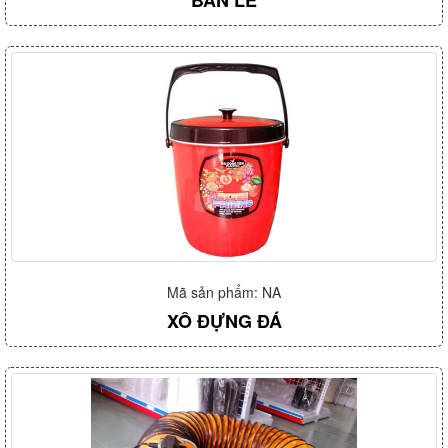
BẢN LỀ
Mã sản phẩm: NA
XÔ ĐỰNG ĐÁ