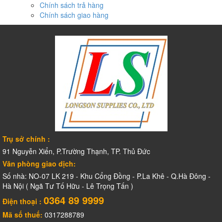
Chính sách trả hàng
Chính sách giao hàng
Trụ sở chính :
91 Nguyễn Xiển, P.Trường Thạnh, TP. Thủ Đức
Văn phòng giao dịch:
Số nhà: NO-07 LK 219 - Khu Cổng Đồng - P.La Khê - Q.Hà Đông -
Hà Nội ( Ngã Tư Tố Hữu - Lê Trọng Tấn )
0364 89 9999
Điện thoại :
Mã số thuế:
0317288789